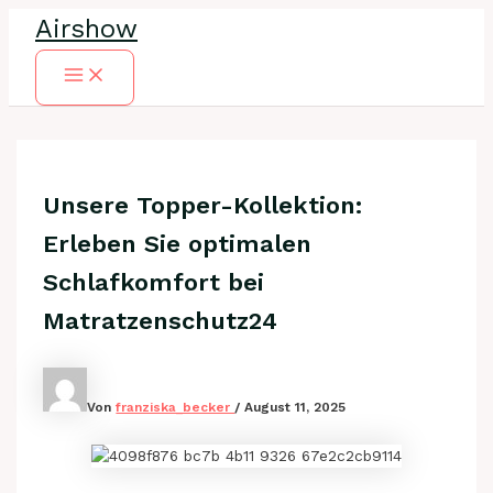
Zum
Airshow
Inhalt
springen
Main
Menu
Unsere Topper-Kollektion:
Erleben Sie optimalen
Schlafkomfort bei
Matratzenschutz24
Von
franziska_becker
/
August 11, 2025