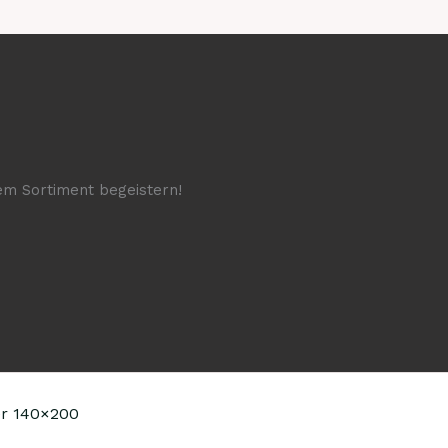
rem Sortiment begeistern!
r 140×200